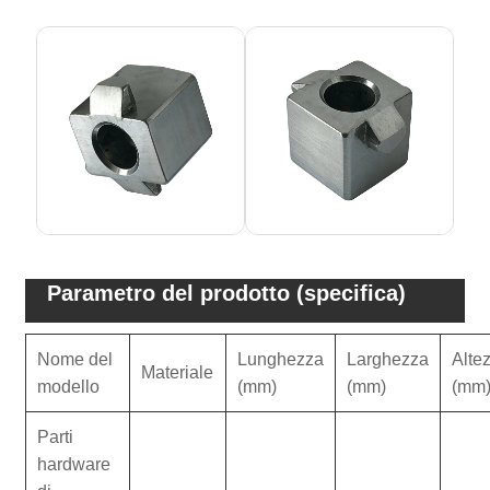
Parametro del prodotto (specifica)
Nome del
Lunghezza
Larghezza
Alte
Materiale
modello
(mm)
(mm)
(mm
Parti
hardware