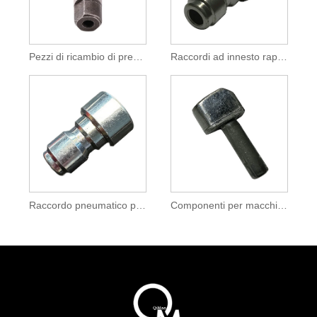
Pezzi di ricambio di precisione in metallo per attrezzature per autolavaggio
Raccordi ad innesto rapido idraulici e pneumatici
Raccordo pneumatico per tubo dell'aria con presa maschio a connessione rapida
Componenti per macchine da cucire industriali di precisione con stampaggio a freddo