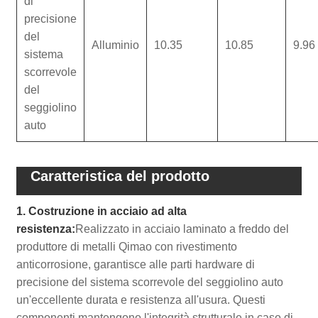
di
precisione
del
Alluminio
10.35
10.85
9.96
sistema
scorrevole
del
seggiolino
auto
Caratteristica del prodotto
1. Costruzione in acciaio ad alta
resistenza:
Realizzato in acciaio laminato a freddo del
produttore di metalli Qimao con rivestimento
anticorrosione, garantisce alle parti hardware di
precisione del sistema scorrevole del seggiolino auto
un'eccellente durata e resistenza all'usura. Questi
componenti mantengono l'integrità strutturale in caso di