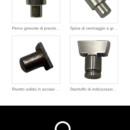
Perno girevole di precisione con intestazione a freddo per il montaggio del clacson automobilistico
Spina di centraggio a gradini con intestazione a freddo per macchinari e automobili
Rivetto solido in acciaio al carbonio a testa rettangolare per assemblaggio di macchinari
Stantuffo di indicizzazione con perno di bloccaggio con impugnatura a T per il posizionamento dell'attrezzatura