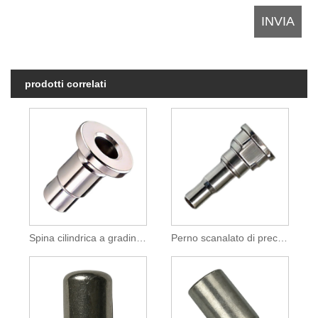
prodotti correlati
Spina cilindrica a gradini cava flangiata in acciaio inossidabile
Perno scanalato di precisione in acciaio ad alta resistenza per assemblaggi meccanici