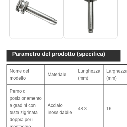
Parametro del prodotto (specifica)
Nome del
Lunghezza
Larghezz
Materiale
modello
(mm)
(mm)
Perno di
posizionamento
a gradini con
Acciaio
48.3
16
testa zigrinata
inossidabile
doppia per il
montaggio