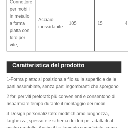
Connettore
per mobili
in metallo
Acciaio
a forma
105
15
4
inossidabile
piatta con
foro per
vite,
Caratteristica del prodotto
1-Forma piatta: si posiziona a filo sulla superficie delle
parti assemblate, senza parti ingombranti che sporgono
2 fori per viti preforati: più convenienti e consentono di
risparmiare tempo durante il montaggio dei mobili
3-Design personalizzato: modifichiamo lunghezza,
larghezza, spessore e schema dei fori per adattarli al
vostro prodotto. Anche il trattamento superficiale, come