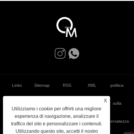
Links
Sitemap
RSS
XML
politica
X
sulla
Utilizziamo i cookie per offrirti una migliore
esperienza di navigazione, analizzare il
riservatezza
traffico del sito e personalizzare i contenuti.
Utilizzando questo sito, accetti il ​​nostro