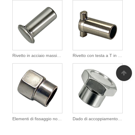
Rivetto in acciaio massiccio a testa piatta per fissaggio industriale
Rivetto con testa a T in acciaio inossidabile 304 per fissaggio industriale
Elementi di fissaggio non standard per accessori automobilistici e motociclistici
Dado di accoppiamento esagonale in acciaio con flangia per dispositivo di fissaggio filettato industriale