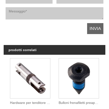
prodotti correlati
Hardware per tenditore marino a forcella con forcella a corpo chiuso in acciaio inossidabile 304
Bulloni frenafiletti preapplicati per applicazioni automobilistiche