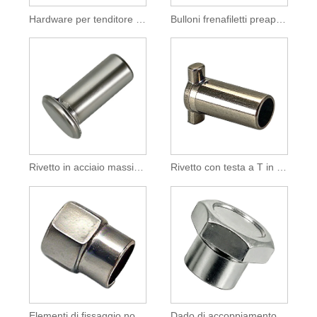
Hardware per tenditore marino a forcella con forcella a corpo chiuso in acciaio inossidabile 304
Bulloni frenafiletti preapplicati per applicazioni automobilistiche
Rivetto in acciaio massiccio a testa piatta per fissaggio industriale
Rivetto con testa a T in acciaio inossidabile 304 per fissaggio industriale
Elementi di fissaggio non standard per accessori automobilistici e motociclistici
Dado di accoppiamento esagonale in acciaio con flangia per dispositivo di fissaggio filettato industriale