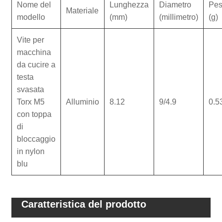
Nome del
Lunghezza
Diametro
Pe
Materiale
modello
(mm)
(millimetro)
(g)
Vite per
macchina
da cucire a
testa
svasata
Torx M5
Alluminio
8.12
9/4.9
0.5
con toppa
di
bloccaggio
in nylon
blu
Caratteristica del prodotto