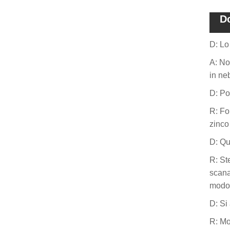
D
D: Lo
A: No
in ne
D: Po
R: Fo
zinco
D: Qu
R: St
scana
modo 
D: Si
R: Mo