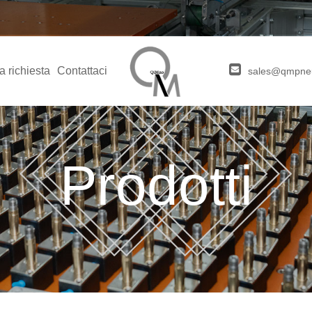
a richiesta
Contattaci
sales@qmpne
Prodotti