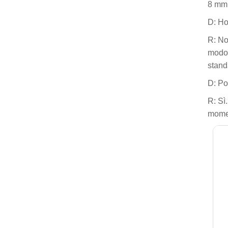
8 mm 
D: Ho
R: No
modo 
stand
D: Po
R: Sì
momen