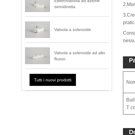
Elettrovalvola ad azione
2.Mon
semidiretta
3.Cre
pratic
Valvola a solenoide
Consi
nessu
Valvola a solenoide ad alto
flusso
Pa
Tutti i nuovi prodotti
Nom
Bull
T co
Do