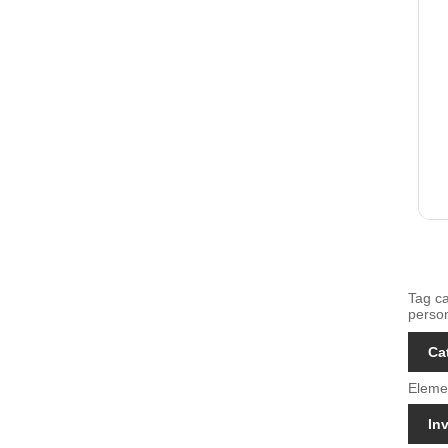
Tag ca
person
Ca
Elemen
Inv