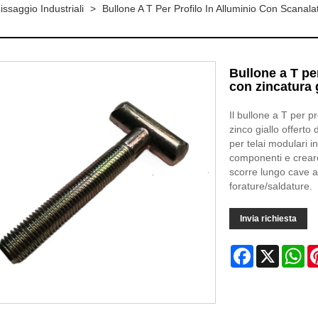
issaggio Industriali
>
Bullone A T Per Profilo In Alluminio Con Scanala
Bullone a T pe
con zincatura 
Il bullone a T per p
zinco giallo offerto
per telai modulari i
componenti e creare 
scorre lungo cave a
forature/saldature.
Invia richiesta
Facebook
X
Wh