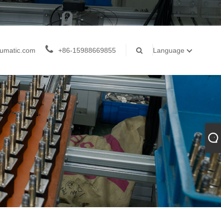
umatic.com
+86-15988669855
Language