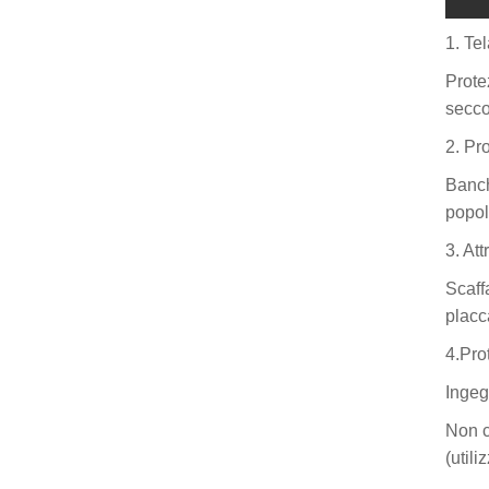
1. Te
Prote
secco
2. Pro
Banch
popola
3. Att
Scaffa
placc
4.Pro
Ingeg
Non c
(utili