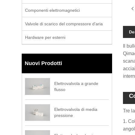
Componenti elettromagnetici
Valvole di scarico del compressore d'aria
De
Hardware per esterni
Il bul
Qimao
scana
Nuovi Prodotti
accia
intern
Elettrovalvola a grande
flusso
C
Elettrovalvola di media
Tre la
pressione
1. Co
angol