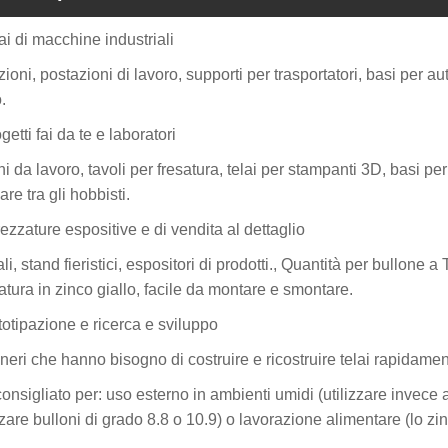
lai di macchine industriali
zioni, postazioni di lavoro, supporti per trasportatori, basi per 
.
getti fai da te e laboratori
i da lavoro, tavoli per fresatura, telai per stampanti 3D, basi 
re tra gli hobbisti.
rezzature espositive e di vendita al dettaglio
li, stand fieristici, espositori di prodotti., Quantità per bullone 
atura in zinco giallo, facile da montare e smontare.
totipazione e ricerca e sviluppo
neri che hanno bisogno di costruire e ricostruire telai rapidam
onsigliato per: uso esterno in ambienti umidi (utilizzare invece ac
zzare bulloni di grado 8.8 o 10.9) o lavorazione alimentare (lo zin