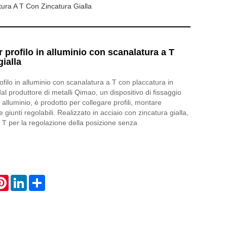
tura A T Con Zincatura Gialla
r profilo in alluminio con scanalatura a T
gialla
rofilo in alluminio con scanalatura a T con placcatura in
 dal produttore di metalli Qimao, un dispositivo di fissaggio
n alluminio, è prodotto per collegare profili, montare
giunti regolabili. Realizzato in acciaio con zincatura gialla,
 T per la regolazione della posizione senza
atsApp
Pinterest
LinkedIn
Share