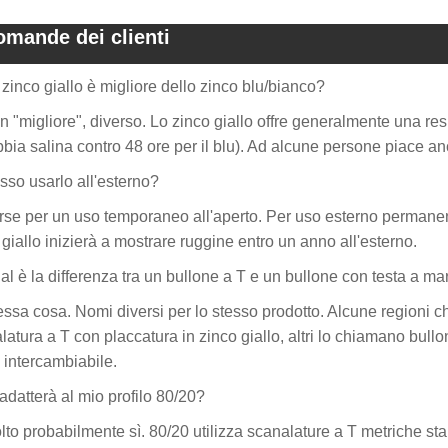
omande dei clienti
 zinco giallo è migliore dello zinco blu/bianco?
n "migliore", diverso. Lo zinco giallo offre generalmente una re
bbia salina contro 48 ore per il blu). Ad alcune persone piace anc
sso usarlo all'esterno?
rse per un uso temporaneo all'aperto. Per uso esterno permanent
 giallo inizierà a mostrare ruggine entro un anno all'esterno.
al è la differenza tra un bullone a T e un bullone con testa a mar
essa cosa. Nomi diversi per lo stesso prodotto. Alcune regioni c
latura a T con placcatura in zinco giallo, altri lo chiamano bullo
intercambiabile.
 adatterà al mio profilo 80/20?
lto probabilmente sì. 80/20 utilizza scanalature a T metriche s