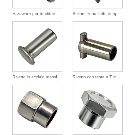
Hardware per tenditore marino a forcella con forcella a corpo chiuso in acciaio inossidabile 304
Bulloni frenafiletti preapplicati per applicazioni automobilistiche
Rivetto in acciaio massiccio a testa piatta per fissaggio industriale
Rivetto con testa a T in acciaio inossidabile 304 per fissaggio industriale